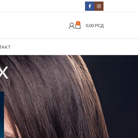
0
0,00
РСД
TAKT
x
KATEGORIJE
Dešavanja
Modne fotografije