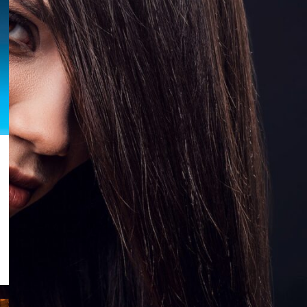
RECENT POSTS
Lifting kose
februar 19, 2025
Nema
komentara
XY SUBTIL kolekcija za
muškarce
februar 20, 2019
Nema
komentara
Subtil NEON kolor doze
septembar 17, 2018
Nema
komentara
OUR INSTAGRAM