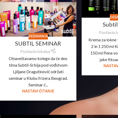
DEŠ
Subti
Postavio
J
DEŠAVANJA
Krema za lokne 
SUBTIL SEMINAR
2 in 1 250 ml K
Postavio
Jokalux
150 ml Pena vo
Obaveštavamo kolege da će deo
jake fiksac
tima Subtil-Srbija pod vođstvom
NASTAV
Ljiljane Dragutinović održati
seminar u Klubu frizera Beograd.
Seminar ć...
NASTAVI ČITANJE