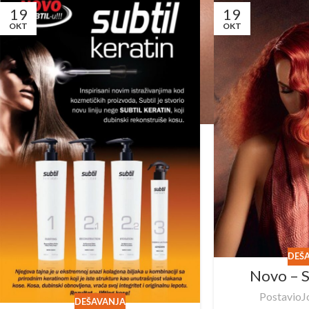
19
19
OKT
OKT
DEŠ
Novo – 
Postavio
J
DEŠAVANJA