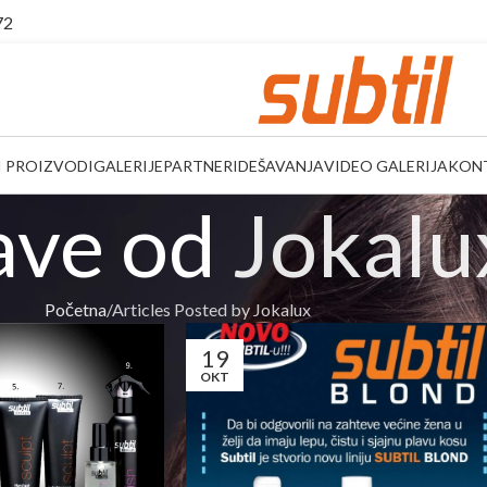
72
I PROIZVODI
GALERIJE
PARTNERI
DEŠAVANJA
VIDEO GALERIJA
KON
ave od
Jokalu
Početna
Articles Posted by Jokalux
19
OKT