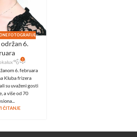
DNE FOTOGRAFIJE
 održan 6.
ruara
1
okalux
žanom 6. februara
a Kluba frizera
li su uvaženi gosti
, a više od 70
siona...
I ČITANJE