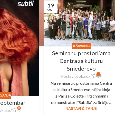
19
OKT
DEŠAVANJA
Seminar u prostorijama
Centra za kulturu
Smederevo
0
Postavio
Jokalux
Na seminaru u prostorijama Centra
za kulturu Smederevo, stilistkinja
AVANJA
iz Pariza Colette Fritschmann i
Septembar
demonstratori “Subtila” za Srbiju ...
NASTAVI ČITANJE
0
okalux