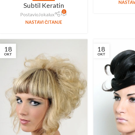
NASTAV
Subtil Keratin
0
Postavio
Jokalux
NASTAVI ČITANJE
18
18
OKT
OKT