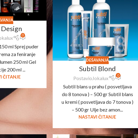
AVANJA
l Design
0
okalux
150 ml Sprej puder
rema za feniranje
DEŠAVANJA
lumen 250 ml Gel
Subtil Blond
ije 200 ml ...
0
I ČITANJE
Postavio
Jokalux
Subtil blans u prahu ( posvetljava
do 8 tonova ) – 500 gr Subtil blans
u kremi ( posvetljava do 7 tonova )
– 500 gr Ulje bez amon...
NASTAVI ČITANJE