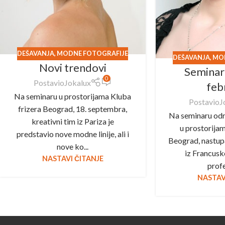
DEŠAVANJA
,
MODNE FOTOGRAFIJE
DEŠAVANJA
,
MO
Novi trendovi
Seminar
0
Postavio
Jokalux
feb
Na seminaru u prostorijama Kluba
Postavio
J
frizera Beograd, 18. septembra,
Na seminaru odr
kreativni tim iz Pariza je
u prostorijam
predstavio nove modne linije, ali i
Beograd, nastupa
nove ko...
iz Francuske
NASTAVI ČITANJE
profe
NASTAV